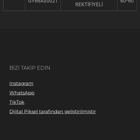
GY66AS0021
60*60
REKTİFİYELİ
BIZI TAKIP EDIN
Instagram
WhatsApp
TikTok
Dijital Piksel tarafından geliştirilmiştir