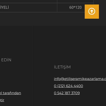
İYELİ
60*120
P EDIN
İLETIŞIM
info@etiliseramikpazarlama
0 (212) 624 4400
el tarafından
0 542 187 3709
tir