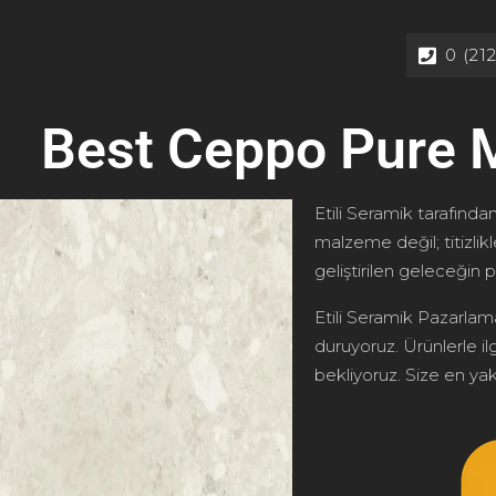
0 (21
Best Ceppo Pure 
Etili Seramik tarafından
malzeme değil; titizlik
geliştirilen geleceğin p
Etili Seramik Pazarlama
duruyoruz. Ürünlerle ilg
bekliyoruz. Size en yakı