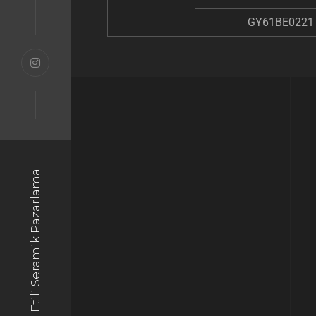
GY61BE0221
© 2025 Etili Seramik Pazarlama