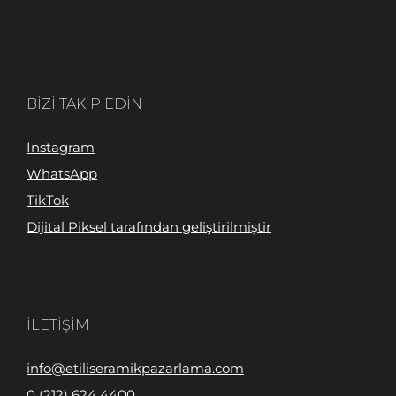
BIZI TAKIP EDIN
Instagram
WhatsApp
TikTok
Dijital Piksel tarafından geliştirilmiştir
İLETIŞIM
info@etiliseramikpazarlama.com
0 (212) 624 4400