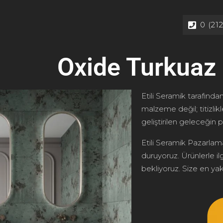
0 (21
Oxide Turkuaz
Etili Seramik tarafından
malzeme değil; titizlik
geliştirilen geleceğin p
Etili Seramik Pazarlama
duruyoruz. Ürünlerle ilg
bekliyoruz. Size en yakı