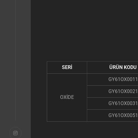
SERİ
ÜRÜN KODU
GY61OX0011
GY61OX0021
OXİDE
GY61OX0031
GY61OX0051