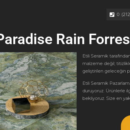
0 (21
Paradise Rain Forre
Etili Seramik tarafından
malzeme değil; titizlik
geliştirilen geleceğin p
Etili Seramik Pazarlama
duruyoruz. Ürünlerle ilg
bekliyoruz. Size en yakı