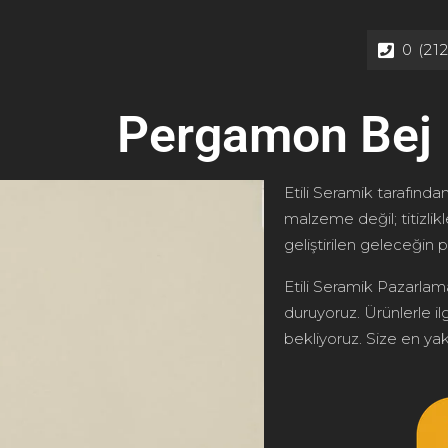
0 (21
Pergamon Bej
Etili Seramik tarafından
malzeme değil; titizlik
geliştirilen geleceğin p
Etili Seramik Pazarlama
duruyoruz. Ürünlerle ilg
bekliyoruz. Size en yakı