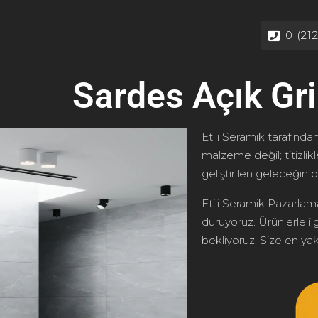
0 (21
Sardes Açık Gri
Etili Seramik tarafından
malzeme değil; titizlik
geliştirilen geleceğin p
Etili Seramik Pazarlama
duruyoruz. Ürünlerle ilg
bekliyoruz. Size en yakı