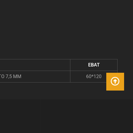
EBAT
TO 7,5 MM
60*120