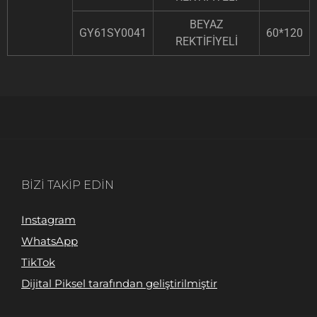
BEYAZ
GY61SY0041
60*120
REKTİFİYELİ
BIZI TAKIP EDIN
Instagram
WhatsApp
TikTok
Dijital Piksel tarafından geliştirilmiştir