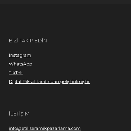
BIZI TAKIP EDIN
Instagram
WhatsApp
TikTok
Dijital Piksel tarafından geliştirilmiştir
İLETIŞIM
info@etiliseramikpazarlama.com