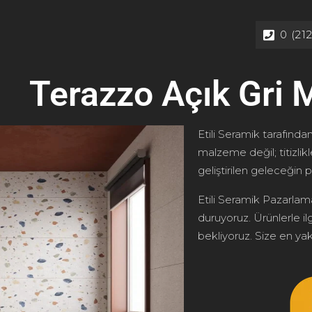
0 (21
Terazzo Açık Gri 
Etili Seramik tarafından
malzeme değil; titizlik
geliştirilen geleceğin p
Etili Seramik Pazarlama
duruyoruz. Ürünlerle ilg
bekliyoruz. Size en yakı