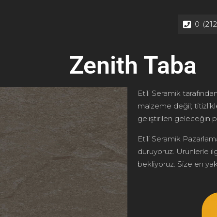
0 (21
Zenith Taba
Etili Seramik tarafından
malzeme değil; titizlik
geliştirilen geleceğin p
Etili Seramik Pazarlama
duruyoruz. Ürünlerle ilg
bekliyoruz. Size en yakı