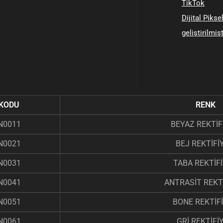
TikTok
Dijital Pikse
geliştirilmişt
KODU
RENK
N0011
BEYAZ REKTİF
N0021
BEJ REKTİFİ
N0031
TABA REKTİFİ
N0041
ANTRASİT REKTİ
N0051
BONE REKTİFİ
N0061
GRİ REKTİFİ