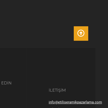
P EDIN
İLETIŞIM
info@etiliseramikpazarlama.com