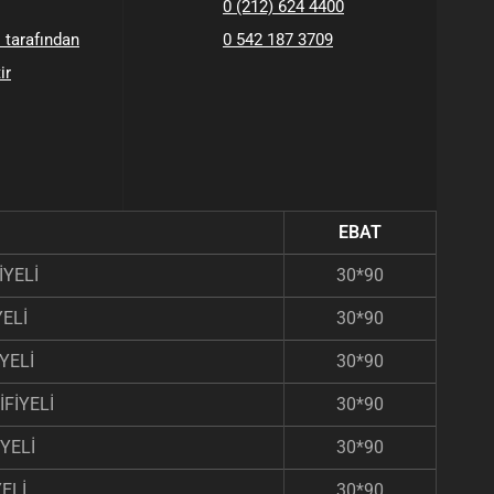
0 (212) 624 4400
l tarafından
0 542 187 3709
ir
EBAT
İYELİ
30*90
YELİ
30*90
YELİ
30*90
FİYELİ
30*90
YELİ
30*90
YELİ
30*90